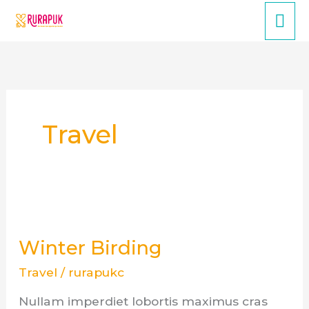
Skip
Mai
to
content
Me
Travel
Winter
Birding
Winter Birding
Travel
/
rurapukc
Nullam imperdiet lobortis maximus cras