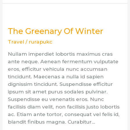
The
Greenary
The Greenary Of Winter
Of
Winter
Travel
/
rurapukc
Nullam imperdiet lobortis maximus cras
ante neque. Aenean fermentum vulputate
eros, efficitur vehicula nunc accumsan
tincidunt. Maecenas a nulla id sapien
dignissim tincidunt. Suspendisse efficitur
ipsum sit amet purus sodales pulvinar.
Suspendisse eu venenatis eros. Nunc
facilisis diam velit, non facilisis justo lobortis
ac. Etiam ante tortor, consequat vel felis id,
blandit finibus magna. Curabitur…